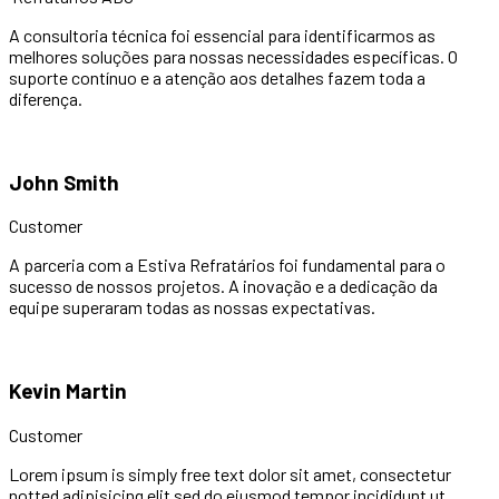
A consultoria técnica foi essencial para identificarmos as
melhores soluções para nossas necessidades específicas. O
suporte contínuo e a atenção aos detalhes fazem toda a
diferença.
John Smith
Customer
A parceria com a Estiva Refratários foi fundamental para o
sucesso de nossos projetos. A inovação e a dedicação da
equipe superaram todas as nossas expectativas.
Kevin Martin
Customer
Lorem ipsum is simply free text dolor sit amet, consectetur
notted adipisicing elit sed do eiusmod tempor incididunt ut