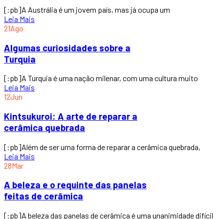
[:pb]A Austrália é um jovem país, mas já ocupa um
Leia Mais
21
Ago
Algumas curiosidades sobre a
Turquia
[:pb]A Turquia é uma nação milenar, com uma cultura muito
Leia Mais
12
Jun
Kintsukuroi: A arte de reparar a
cerâmica quebrada
[:pb]Além de ser uma forma de reparar a cerâmica quebrada,
Leia Mais
28
Mar
A beleza e o requinte das panelas
feitas de cerâmica
[:pb]A beleza das panelas de cerâmica é uma unanimidade difícil