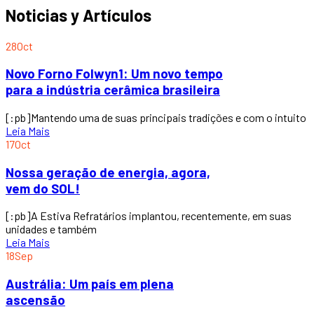
Noticias y Artículos
28
Oct
Novo Forno Folwyn1: Um novo tempo
para a indústria cerâmica brasileira
[:pb]Mantendo uma de suas principais tradições e com o intuito
Leia Mais
17
Oct
Nossa geração de energia, agora,
vem do SOL!
[:pb]A Estiva Refratários implantou, recentemente, em suas
unidades e também
Leia Mais
18
Sep
Austrália: Um país em plena
ascensão