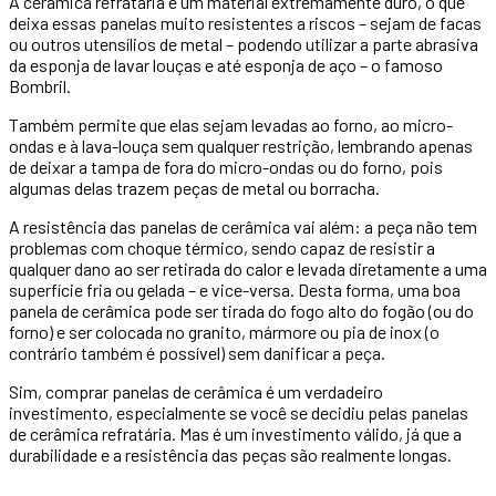
A cerâmica refratária é um material extremamente duro, o que
deixa essas panelas muito resistentes a riscos – sejam de facas
ou outros utensílios de metal – podendo utilizar a parte abrasiva
da esponja de lavar louças e até esponja de aço – o famoso
Bombril.
Também permite que elas sejam levadas ao forno, ao micro-
ondas e à lava-louça sem qualquer restrição, lembrando apenas
de deixar a tampa de fora do micro-ondas ou do forno, pois
algumas delas trazem peças de metal ou borracha.
A resistência das panelas de cerâmica vai além: a peça não tem
problemas com choque térmico, sendo capaz de resistir a
qualquer dano ao ser retirada do calor e levada diretamente a uma
superfície fria ou gelada – e vice-versa. Desta forma, uma boa
panela de cerâmica pode ser tirada do fogo alto do fogão (ou do
forno) e ser colocada no granito, mármore ou pia de inox (o
contrário também é possível) sem danificar a peça.
Sim, comprar panelas de cerâmica é um verdadeiro
investimento, especialmente se você se decidiu pelas panelas
de cerâmica refratária. Mas é um investimento válido, já que a
durabilidade e a resistência das peças são realmente longas.